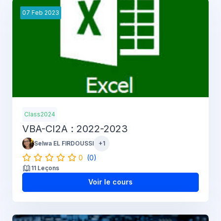
07
Feb
2023
Class2024
VBA-CI2A : 2022-2023
Selwa EL FIRDOUSSI
+1
0
(0)
11 Leçons
Voir le cours