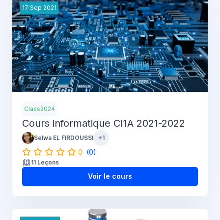
17
Sep
2021
Class2024
Cours informatique CI1A 2021-2022
Selwa EL FIRDOUSSI
+1
0
(0)
11 Leçons
Voir le cours