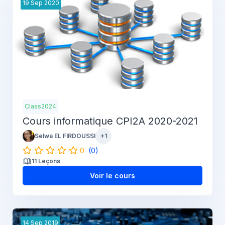
19
Sep
2020
Class2024
Cours informatique CPI2A 2020-2021
Selwa EL FIRDOUSSI
+1
0
(0)
11 Leçons
Voir le cours
14
Sep
2019