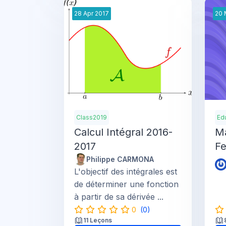
28
Apr
2017
20
Class2019
Ed
Calcul Intégral 2016-
M
2017
Fe
Philippe CARMONA
L'objectif des intégrales est
de déterminer une fonction
à partir de sa dérivée ...
0
(0)
11 Leçons