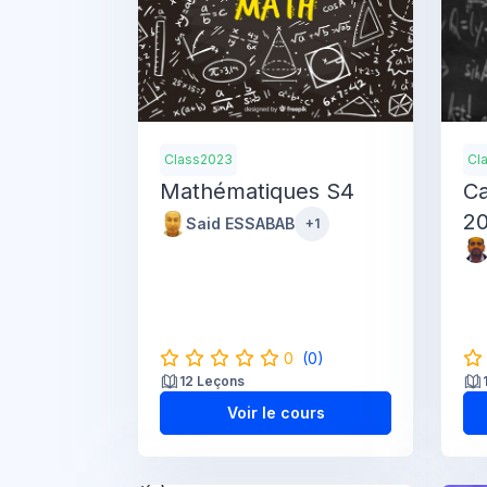
Class2023
Cl
Mathématiques S4
Ca
2
Said ESSABAB
+1
0
(0)
12 Leçons
Voir le cours