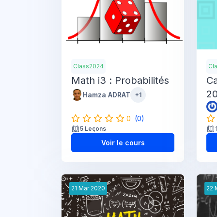
Class2024
Cl
Math i3 : Probabilités
Ca
2
Hamza ADRAT
+1
0
(0)
5 Leçons
Voir le cours
21
Mar
2020
22