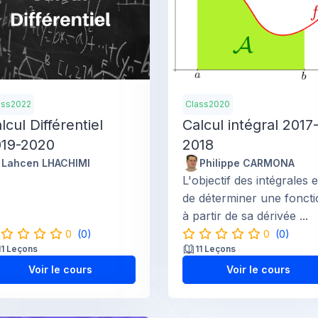
ass2022
Class2020
lcul Différentiel
Calcul intégral 2017
019-2020
2018
Lahcen LHACHIMI
Philippe CARMONA
L'objectif des intégrales e
de déterminer une fonct
à partir de sa dérivée ...
0
(0)
0
(0)
11 Leçons
11 Leçons
Voir le cours
Voir le cours