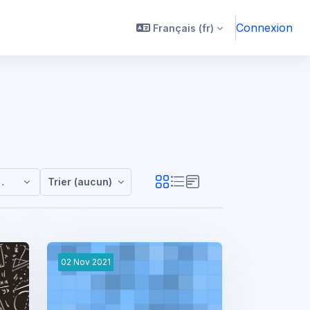
Connexion
Français ‎(fr)‎
atiques
Trier (aucun)
02
Nov
2021