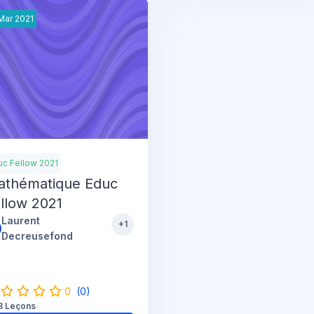
Mar
2021
uc Fellow 2021
athématique Educ
llow 2021
Laurent
+1
Decreusefond
0
(0)
8 Leçons