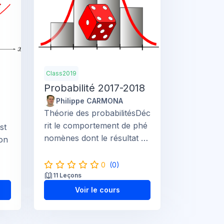
Class2019
-
Probabilité 2017-2018
Philippe CARMONA
Théorie des probabilitésDéc
rit le comportement de phé
st
nomènes dont le résultat e
ion
s...
0
(0)
11 Leçons
Voir le cours