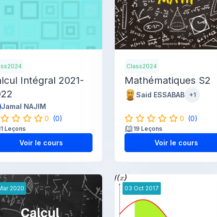
ass2024
Class2024
lcul Intégral 2021-
Mathématiques S2
022
Said ESSABAB
+1
Jamal NAJIM
0
(0)
0
(0)
11 Leçons
19 Leçons
Voir le cours
Voir le cours
Mar
2020
03
Oct
2017