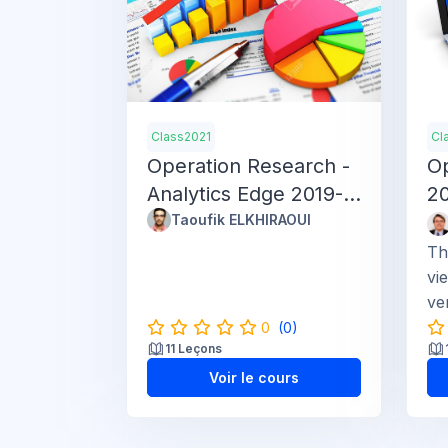
Class2021
Cl
Operation Research -
Op
Analytics Edge 2019-
2
2020
Taoufik ELKHIRAOUI
Th
vi
ve
p..
0
(0)
11 Leçons
Voir le cours