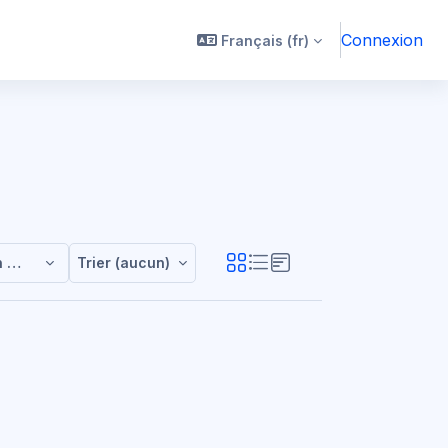
Connexion
Français ‎(fr)‎
n Research / Class2021
Trier (aucun)