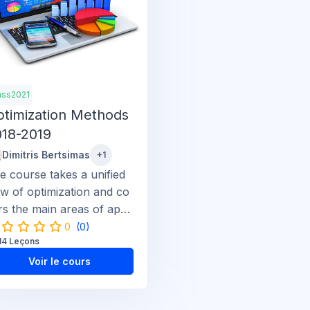
ass2021
timization Methods
018-2019
Dimitris Bertsimas
+1
e course takes a unified
ew of optimization and co
rs the main areas of ap
.
0
(0)
14 Leçons
Voir le cours